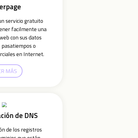
erpage
n servicio gratuito
tener facilmente una
web con sus datos
, pasatiempos o
ciales en Internet.
ER MÁS
ación de DNS
ón de los registros
ominios que están