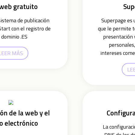
 web gratuito
Sup
sistema de publicación
Superpage es u
tart con el registro de
que le permite 
 dominio .ES
presentación 
personales
intereses comer
LEER MÁS
LE
ón de la web y el
Configur
o electrónico
La configuraci
DNS de los d