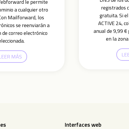
 Webforward le permite
registrados 
dominio a cualquier otro
gratuita. Si e
 Con Mailforward, los
ACTIVE 24, co
rónicos se reenviarán a
anual de 9,99 € 
n de correo electrónico
en la zona
eleccionada.
LE
LEER MÁS
tes
Interfaces web