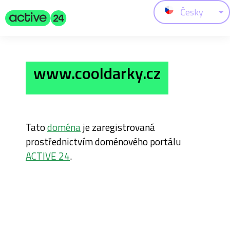
Česky
www.cooldarky.cz
Tato
doména
je zaregistrovaná
prostřednictvím doménového portálu
ACTIVE 24
.